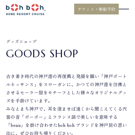
チケット・乗船予約
グッズショップ
GOODS SHOP
古き善き時代の神戸港の再復興と発展を願い「神戸ポート
ルネッサンス」をスローガンに、かつての神戸港を彷彿と
させるセーラー服をモチーフとした様々なオリジナルグッ
ズを手掛けています。
みなとまち神戸で、耳を澄ませば遠くから聞こえてくる汽
笛の音「ボーボー」とフランス語で美しいを意味する
「beau」を掛け合わせたboh boh ブランドを神戸旅の思い
出に、ぜひお持ち帰りください。